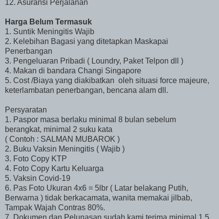
12. Asuransi Perjalanan
Harga Belum Termasuk
1. Suntik Meningitis Wajib
2. Kelebihan Bagasi yang ditetapkan Maskapai
Penerbangan
3. Pengeluaran Pribadi ( Loundry, Paket Telpon dll )
4. Makan di bandara Changi Singapore
5. Cost /Biaya yang diakibatkan oleh situasi force majeure,
keterlambatan penerbangan, bencana alam dll.
Persyaratan
1. Paspor masa berlaku minimal 8 bulan sebelum
berangkat, minimal 2 suku kata
( Contoh : SALMAN MUBAROK )
2. Buku Vaksin Meningitis ( Wajib )
3. Foto Copy KTP
4. Foto Copy Kartu Keluarga
5. Vaksin Covid-19
6. Pas Foto Ukuran 4x6 = 5lbr ( Latar belakang Putih,
Berwarna ) tidak berkacamata, wanita memakai jilbab,
Tampak Wajah Contras 80%.
7. Dokumen dan Pelunasan sudah kami terima minimal 1.5